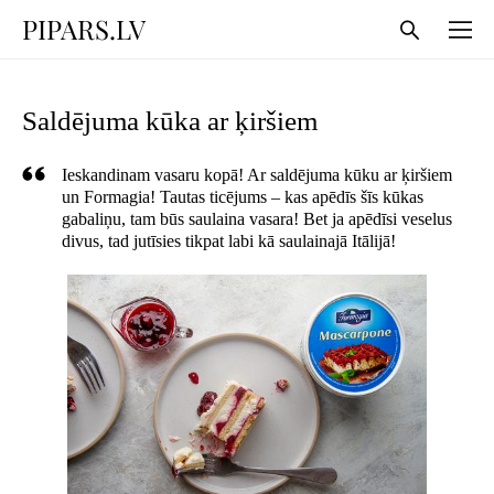
PIPARS.LV
Saldējuma kūka ar ķiršiem
Ieskandinam vasaru kopā! Ar saldējuma kūku ar ķiršiem
un Formagia! Tautas ticējums – kas apēdīs šīs kūkas
gabaliņu, tam būs saulaina vasara! Bet ja apēdīsi veselus
divus, tad jutīsies tikpat labi kā saulainajā Itālijā!