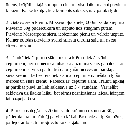
ūdens, izšķīdina tajā kartupeļu cieti un visu laiku maisot pievieno
ķiršiem. Karsē tik ilgi, līdz kompots sabiezē, nav pārāk šķidrs.
2. Gatavo siera krēmu. Miksera bļodā ielej 600ml saldā krējuma.
Pievieno 50g pūdercukura un uzputo līdz stingrām putām.
Pievieno Mascarpone sieru, iebiezināto pienu un vēlreiz uzputo.
Kamēr putojās pievieno svaigi spiestu citrona sulu un rīvētu
citrona miziņu.
3. Traukā ieklāj pirmo slāni ar siera krēmu. Ieklāj slāni ar
cepumiem, pēc nepieciešamības salaužot mazākos gabalos. Tad
cepumiem pa virsu pārlej trešdaļu ķiršu mērces un pārklāj ar
siera krēmu. Tad vēlreiz liek slāni ar cepumiem, trešdaļu ķiršu
mērces un siera krēmu. Pabeidz ar cepumu slāni. Trauku apklāj
ar pārtikas plēvi un liek saldētavā uz 3-4 stundām. Var ielikt
saldētāvā uz ilgāku laiku, bet pirms pasniegšanas laicīgi jāizņem,
lai paspēj atkust.
4. Pirms pasniegšanas 200ml saldo krējumu uzputo ar 30g
pūderukcura un pārklāj pa virsu kūkai. Pasniedz ar ķiršu mērci,
pārlejot ar to katru nogriezto kūkas gabaliņu.