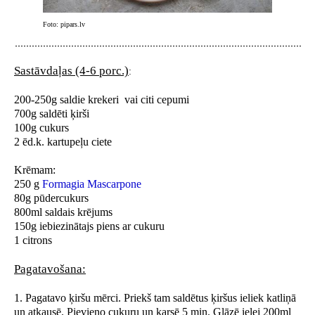
Foto: pipars.lv
Sastāvdaļas (4-6 porc.)
:
200-250g saldie krekeri vai citi cepumi
700g saldēti ķirši
100g cukurs
2 ēd.k. kartupeļu ciete
Krēmam:
250 g
Formagia Mascarpone
80g pūdercukurs
800ml saldais krējums
150g iebiezinātajs piens ar cukuru
1 citrons
Pagatavošana:
1. Pagatavo ķiršu mērci. Priekš tam saldētus ķiršus ieliek katliņā
un atkausē. Pievieno cukuru un karsē 5 min. Glāzē ielej 200ml