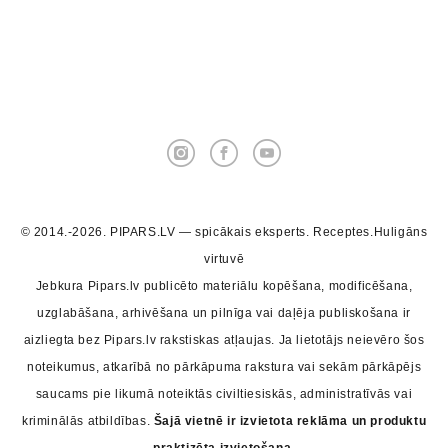
© 2014.-2026. PIPARS.LV — spicākais eksperts. Receptes.Huligāns
virtuvē
Jebkura Pipars.lv publicēto materiālu kopēšana, modificēšana,
uzglabāšana, arhivēšana un pilnīga vai daļēja publiskošana ir
aizliegta bez Pipars.lv rakstiskas atļaujas. Ja lietotājs neievēro šos
noteikumus, atkarībā no pārkāpuma rakstura vai sekām pārkāpējs
saucams pie likumā noteiktās civiltiesiskās, administratīvās vai
kriminālās atbildības.
Šajā vietnē ir izvietota reklāma un produktu
praktizēta izvietošana.