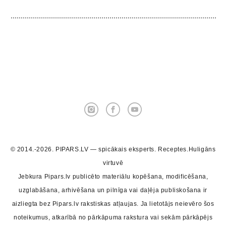
© 2014.-2026. PIPARS.LV — spicākais eksperts. Receptes.Huligāns
virtuvē
Jebkura Pipars.lv publicēto materiālu kopēšana, modificēšana,
uzglabāšana, arhivēšana un pilnīga vai daļēja publiskošana ir
aizliegta bez Pipars.lv rakstiskas atļaujas. Ja lietotājs neievēro šos
noteikumus, atkarībā no pārkāpuma rakstura vai sekām pārkāpējs