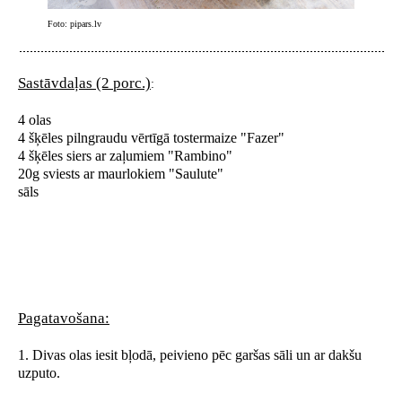
Foto: pipars.lv
Sastāvdaļas (2 porc.)
:
4 olas
4 šķēles pilngraudu vērtīgā tostermaize "Fazer"
4 šķēles siers ar zaļumiem "Rambino"
20g sviests ar maurlokiem "Saulute"
sāls
Pagatavošana:
1. Divas olas iesit bļodā, peivieno pēc garšas sāli un ar dakšu
uzputo.