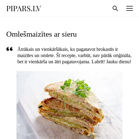
PIPARS.LV
Omlešmaizītes ar sieru
Ātrākais un vienkāršākais, ko pagatavot brokastīs ir
maizītes un omlete. Šī recepte, varbūt, nav pārāk oriģināla,
bet ir vienkārša un ātri pagatavojama. Labrīt! Jauku dienu!