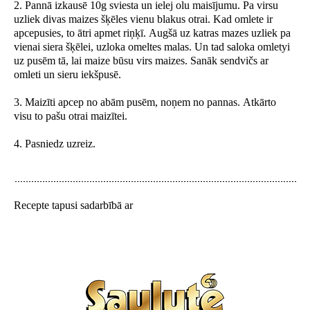
2. Pannā izkausē 10g sviesta un ielej olu maisījumu. Pa virsu
uzliek divas maizes šķēles vienu blakus otrai. Kad omlete ir
apcepusies, to ātri apmet riņķī. Augšā uz katras mazes uzliek pa
vienai siera šķēlei, uzloka omeltes malas. Un tad saloka omletyi
uz pusēm tā, lai maize būsu virs maizes. Sanāk sendvičs ar
omleti un sieru iekšpusē.
3. Maizīti apcep no abām pusēm, noņem no pannas. Atkārto
visu to pašu otrai maizītei.
4. Pasniedz uzreiz.
Recepte tapusi sadarbībā ar