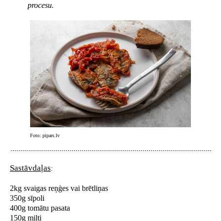
procesu.
Foto: pipars.lv
Sastāvdaļas
:
2kg svaigas reņģes vai brētliņas
350g sīpoli
400g tomātu pasata
150g milti