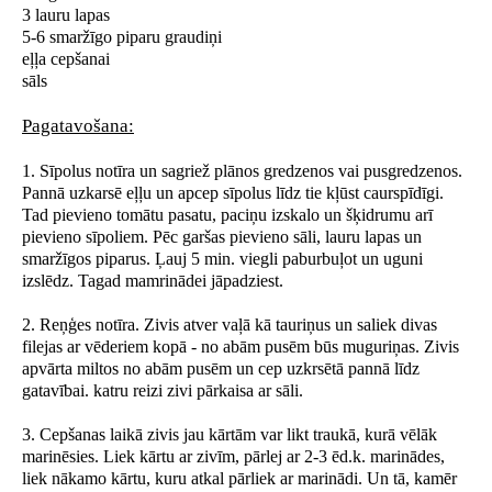
3 lauru lapas
5-6 smaržīgo piparu graudiņi
eļļa cepšanai
sāls
Pagatavošana:
1. Sīpolus notīra un sagriež plānos gredzenos vai pusgredzenos.
Pannā uzkarsē eļļu un apcep sīpolus līdz tie kļūst caurspīdīgi.
Tad pievieno tomātu pasatu, paciņu izskalo un šķidrumu arī
pievieno sīpoliem. Pēc garšas pievieno sāli, lauru lapas un
smaržīgos piparus. Ļauj 5 min. viegli paburbuļot un uguni
izslēdz. Tagad mamrinādei jāpadziest.
2. Reņģes notīra. Zivis atver vaļā kā tauriņus un saliek divas
filejas ar vēderiem kopā - no abām pusēm būs muguriņas. Zivis
apvārta miltos no abām pusēm un cep uzkrsētā pannā līdz
gatavībai. katru reizi zivi pārkaisa ar sāli.
3. Cepšanas laikā zivis jau kārtām var likt traukā, kurā vēlāk
marinēsies. Liek kārtu ar zivīm, pārlej ar 2-3 ēd.k. marinādes,
liek nākamo kārtu, kuru atkal pārliek ar marinādi. Un tā, kamēr