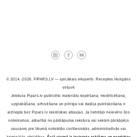
© 2014.-2026. PIPARS.LV — spicākais eksperts. Receptes.Huligāns
virtuvē
Jebkura Pipars.lv publicēto materiālu kopēšana, modificēšana,
uzglabāšana, arhivēšana un pilnīga vai daļēja publiskošana ir
aizliegta bez Pipars.lv rakstiskas atļaujas. Ja lietotājs neievēro šos
noteikumus, atkarībā no pārkāpuma rakstura vai sekām pārkāpējs
saucams pie likumā noteiktās civiltiesiskās, administratīvās vai
kriminālās atbildības.
Šajā vietnē ir izvietota reklāma un produktu