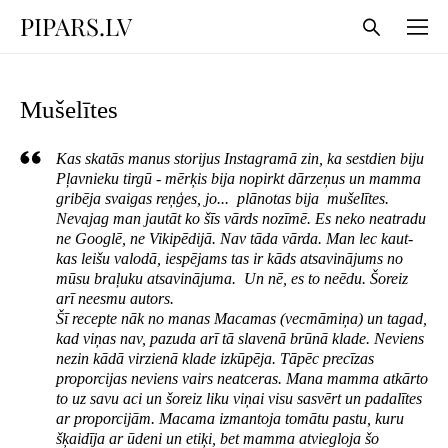
PIPARS.LV
Mušelītes
Kas skatās manus storijus Instagramā zin, ka sestdien biju
Pļavnieku tirgū - mērķis bija nopirkt dārzeņus un mamma
gribēja svaigas reņģes, jo... plānotas bija mušelītes.
Nevajag man jautāt ko šīs vārds nozīmē. Es neko neatradu
ne Googlē, ne Vikipēdijā. Nav tāda vārda. Man lec kaut-
kas leišu valodā, iespējams tas ir kāds atsavinājums no
mūsu braļuku atsavinājuma. Un nē, es to neēdu. Šoreiz
arī neesmu autors.
Šī recepte nāk no manas Macamas (vecmāmiņa) un tagad,
kad viņas nav, pazuda arī tā slavenā brūnā klade. Neviens
nezin kādā virzienā klade izkūpēja. Tāpēc precīzas
proporcijas neviens vairs neatceras. Mana mamma atkārto
to uz savu aci un šoreiz liku viņai visu sasvērt un padalītes
ar proporcijām. Macama izmantoja tomātu pastu, kuru
šķaidīja ar ūdeni un etiķi, bet mamma atviegloja šo