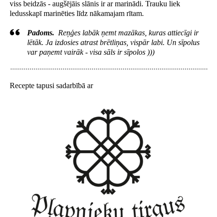
viss beidzās - augšējāis slānis ir ar marinādi. Trauku liek
ledusskapī marinēties līdz nākamajam rītam.
Padoms.
Reņģes labāk ņemt mazākas, kuras attiecīgi ir
lētāk. Ja izdosies atrast brētliņas, vispār labi. Un sīpolus
var paņemt vairāk - visa sāls ir sīpolos )))
Recepte tapusi sadarbībā ar