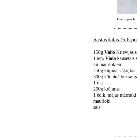
Foto: pipars.lv
Sastāvdaļas (6-8 po
150g
Valio
Krievijas s
1 iep.
Viola
kausētais 
un maurlokiem
250g kūpināts šķiņķis
300g kārtainā bezraug
1 ola
200g krējums
1 ēd.k. mājas mārrutki
maurloki
sāls