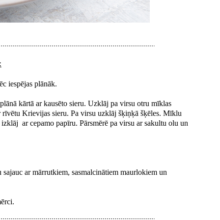
:
ēc iespējas plānāk.
lānā kārtā ar kausēto sieru. Uzklāj pa virsu otru mīklas
 rīvētu Krievijas sieru. Pa virsu uzklāj šķiņķā šķēles. Mīklu
š izklāj ar cepamo papīru. Pārsmērē pa virsu ar sakultu olu un
u sajauc ar mārrutkiem, sasmalcinātiem maurlokiem un
ērci.