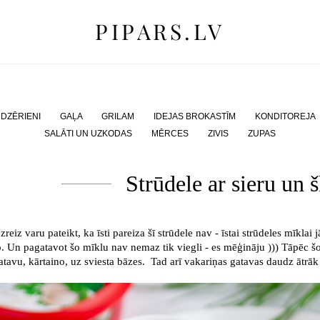
PIPARS.LV
PIPARS.LV
DZĒRIENI
GAĻA
GRILAM
IDEJAS BROKASTĪM
KONDITOREJA
SALĀTI UN UZKODAS
MĒRCES
ZIVIS
ZUPAS
Strūdele ar sieru un 
zreiz varu pateikt, ka īsti pareiza šī strūdele nav - īstai strūdeles mīklai 
o. Un pagatavot šo mīklu nav nemaz tik viegli - es mēģināju ))) T
āpēc š
atavu, kārtaino, uz sviesta bāzes. Tad arī vakariņas gatavas daudz ātrāk