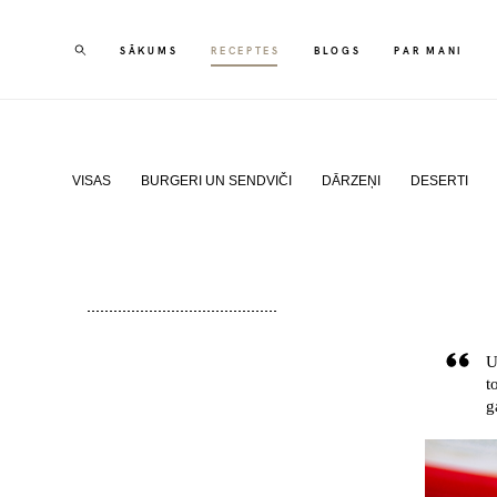
SĀKUMS
SĀKUMS
RECEPTES
RECEPTES
BLOGS
BLOGS
PAR MANI
PAR MANI
VISAS
BURGERI UN SENDVIČI
DĀRZEŅI
DESERTI
U
t
g