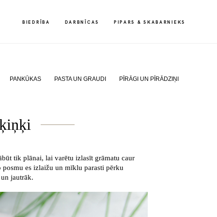
BIEDRĪBA
BIEDRĪBA
DARBNĪCAS
DARBNĪCAS
PIPARS & SKABARNIEKS
PIPARS & SKABARNIEKS
PANKŪKAS
PASTA UN GRAUDI
PĪRĀGI UN PĪRĀDZIŅI
šķiņķi
jābūt tik plānai, lai varētu izlasīt grāmatu caur
o posmu es izlaižu un mīklu parasti pērku
 un jautrāk.